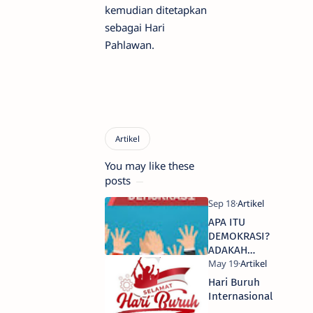
kemudian ditetapkan
sebagai Hari
Pahlawan.
You may like these
posts
APA ITU
DEMOKRASI?
ADAKAH
DEMOKRASI
DI
Hari Buruh
SEKOLAH?
Internasional