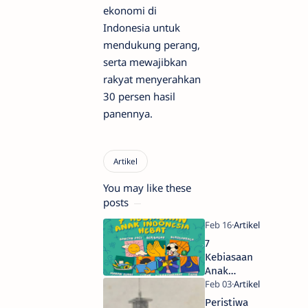
ekonomi di
Indonesia untuk
mendukung perang,
serta mewajibkan
rakyat menyerahkan
30 persen hasil
panennya.
You may like these
posts
7
Kebiasaan
Anak
Indonesia
Hebat
Peristiwa