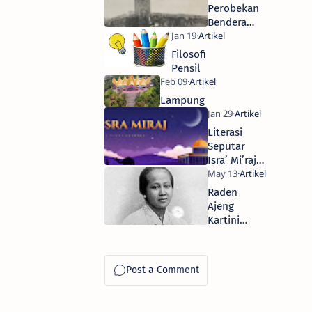
Perobekan
Bendera
Belanda di
Hotel
Filosofi
Yamato
Pensil
Lampung
Literasi
Seputar
Isra’ Mi’raj
Nabi
Muhammad
Raden
SAW
Ajeng
Kartini
Djojo
Adhiningrat
Di Era
Belanda